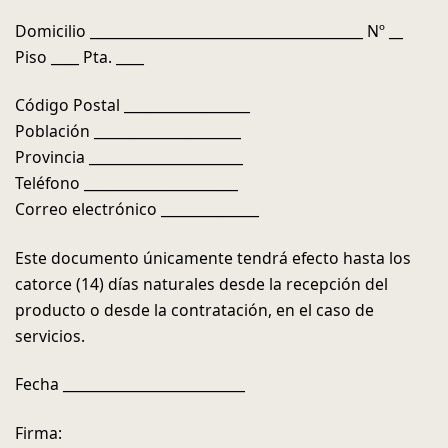
Domicilio _______________________________________ Nº __
Piso ____ Pta. ____
Código Postal __________________
Población _____________________
Provincia ______________________
Teléfono ______________________
Correo electrónico ______________
Este documento únicamente tendrá efecto hasta los
catorce (14) días naturales desde la recepción del
producto o desde la contratación, en el caso de
servicios.
Fecha __________________________
Firma: