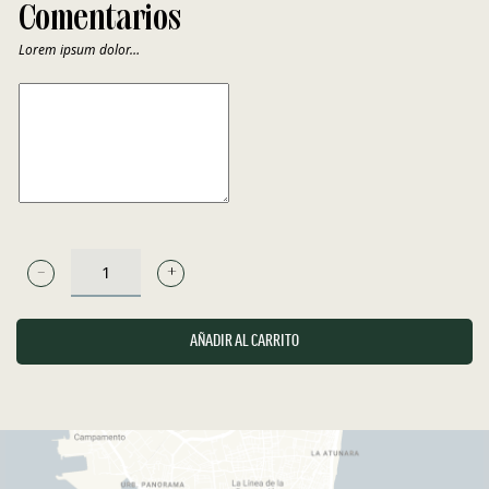
Comentarios
Lorem ipsum dolor…
COMENTARIOS
BALBAS
18
MESES
AÑADIR AL CARRITO
-
RIBERA
DEL
DUERO
CANTIDAD