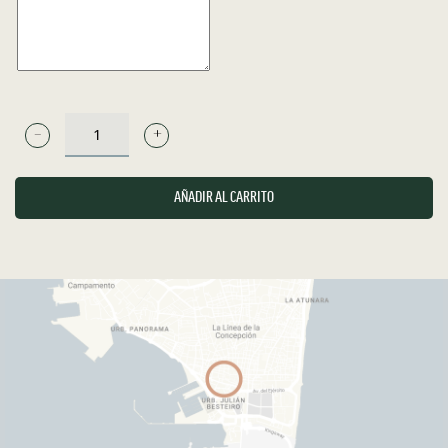
CASERA
BLANCA
1,5
AÑADIR AL CARRITO
LITROS
CANTIDAD