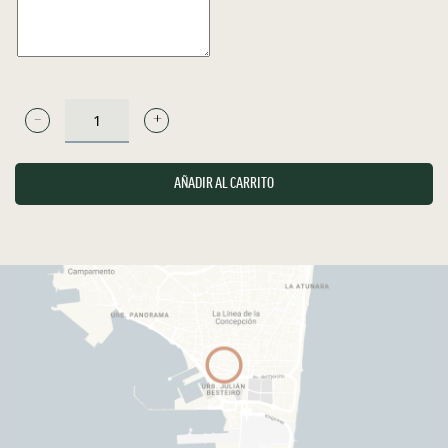
PATA
DE
CERDO
AÑADIR AL CARRITO
CASERA
AL
HORNO
CON
AOVE
Y
SAL
MEDIA
CANTIDAD