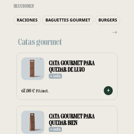
SECCIONES
RACIONES
BAGUETTES GOURMET
BURGERS
ORI
Catas gourmet
CATA GOURMET PARA
QUEDAR DE LUJO
+ info
67,00
€
IVA incl.
CATA GOURMET PARA
QUEDAR BIEN
+ info