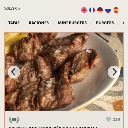
VOLVER →
TAPAS
RACIONES
MINI BURGERS
BURGERS
OR
239