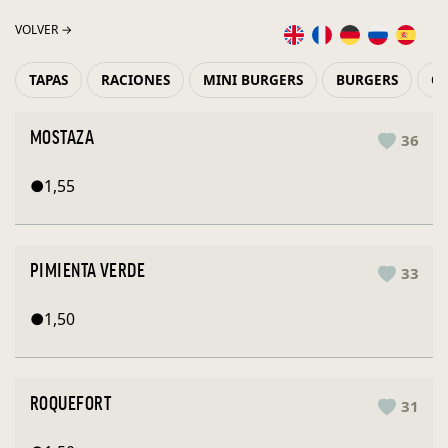
VOLVER →
TAPAS
RACIONES
MINI BURGERS
BURGERS
OR
MOSTAZA
36
●
1,55
PIMIENTA VERDE
33
●
1,50
ROQUEFORT
31