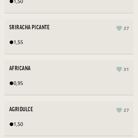
●
1,50
SRIRACHA PICANTE
27
●
1,55
AFRICANA
31
●
0,95
AGRIDULCE
27
●
1,50